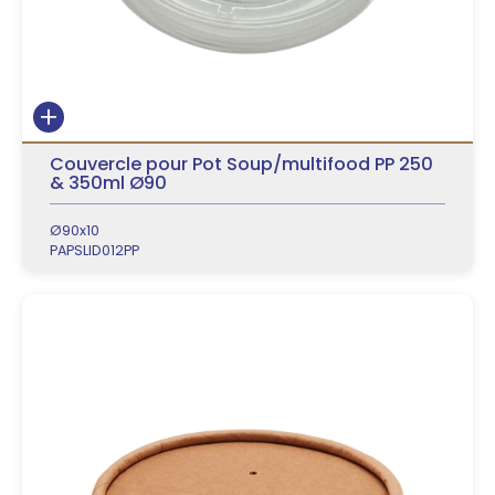
Couvercle pour Pot Soup/multifood PP 250
& 350ml Ø90
Ø90x10
PAPSLID012PP