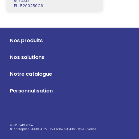
Ø175x27
PUL5203250C6
Nos produits
Nos solutions
Notre catalogue
Personnalisation
© 2020 SABERT S.A
N° entreprise 0439.984.872 - TVA BE0439984872 - RPM Nivelles