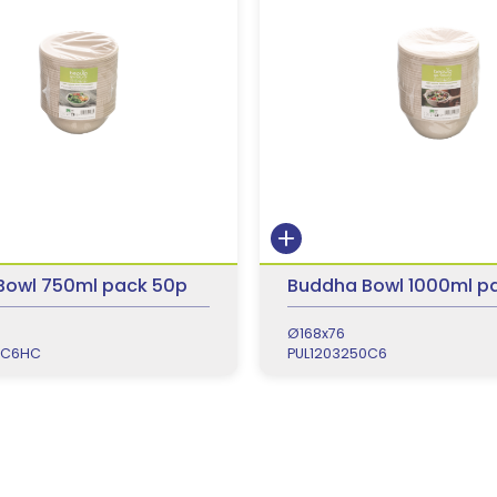
Bowl 750ml pack 50p
Buddha Bowl 1000ml p
Ø168x76
0C6HC
PUL1203250C6