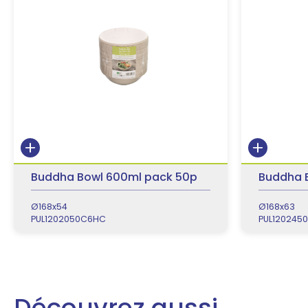
Buddha Bowl 600ml pack 50p
Buddha 
Ø168x54
Ø168x63
PUL1202050C6HC
PUL120245
Découvrez aussi