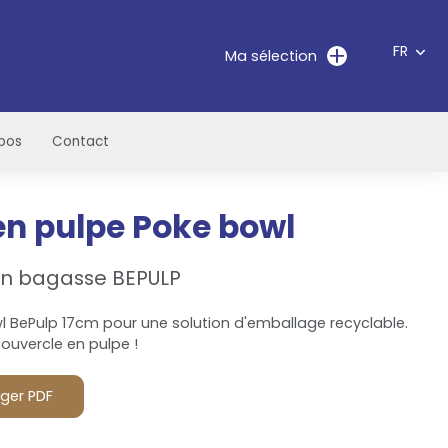
FR
Ma sélection
pos
Contact
en pulpe Poke bowl
en bagasse BEPULP
 BePulp 17cm pour une solution d'emballage recyclable.
couvercle en pulpe !
ger PDF