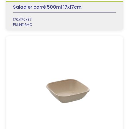
Saladier carré 500ml 17x17cm
170x170x37
PUL14116HC