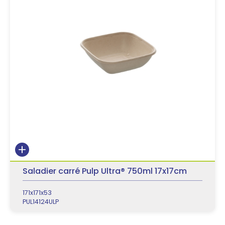
Saladier carré Pulp Ultra® 750ml 17x17cm
171x171x53
PUL14124ULP