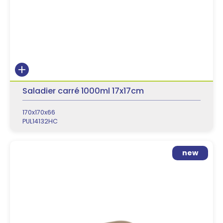
Saladier carré 1000ml 17x17cm
170x170x66
PUL14132HC
new