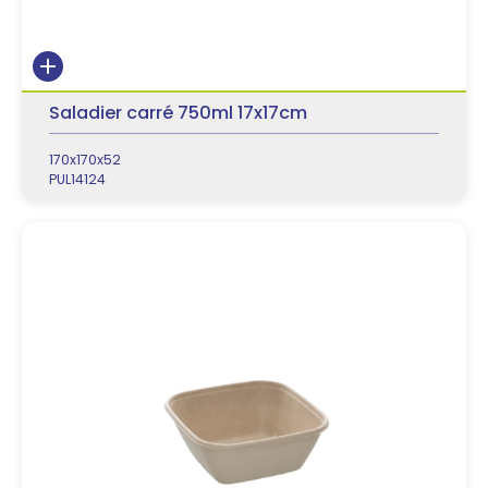
Saladier carré 750ml 17x17cm
170x170x52
PUL14124