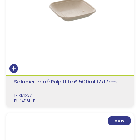
Saladier carré Pulp Ultra® 500ml 17x17cm
171x171x37
PUL14116ULP
new