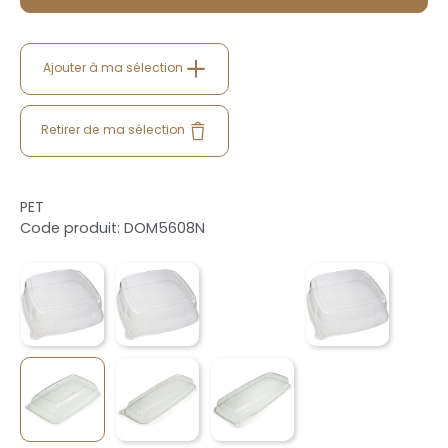
Ajouter à ma sélection
Retirer de ma sélection
PET
Code produit: DOM5608N