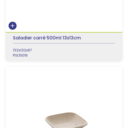
Saladier carré 500ml 13x13cm
132x132x67
PUL15016