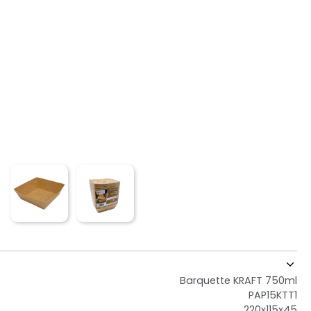
Barquette KRAFT 750ml
PAP15KTT1
220x115x45