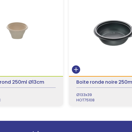
 rond 250ml Ø13cm
Boite ronde noire 250
Ø133x39
C
HOT75108