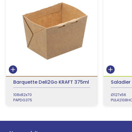
Barquette Deli2Go KRAFT 375ml
Saladier
108x82x70
Ø127x56
PAPDG375
PUL42108H