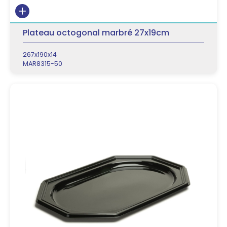
Plateau octogonal marbré 27x19cm
267x190x14
MAR8315-50