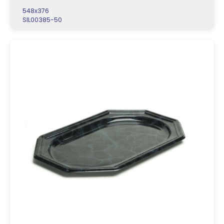
548x376
SIL00385-50