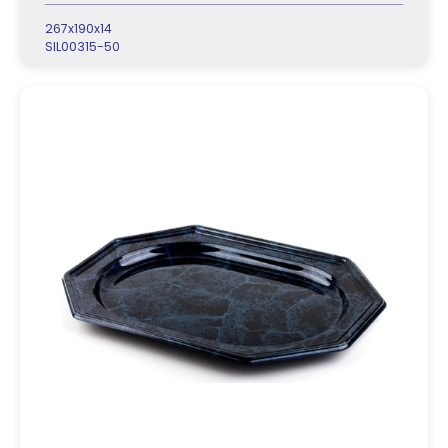
267x190x14
SIL00315-50