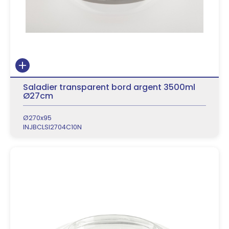
Saladier transparent bord argent 3500ml
Ø27cm
Ø270x95
INJBCLSI2704C10N