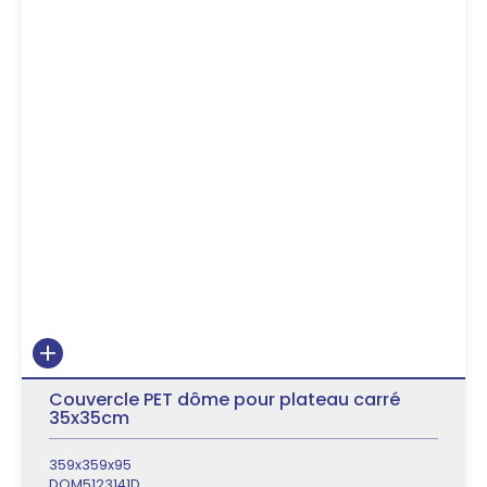
Couvercle PET dôme pour plateau carré
35x35cm
359x359x95
DOM5123141D