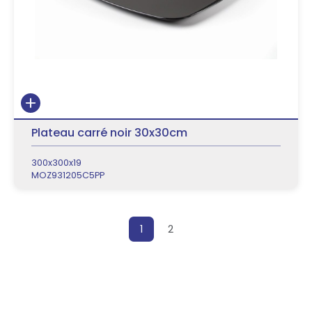
Plateau carré noir 30x30cm
300x300x19
MOZ931205C5PP
Posts pagination
1
2