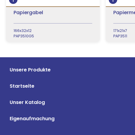
Papiergabel
Papierm
166x32x12
171x21x7
PAP3510G5
PAP3511
Unsere Produkte
Startseite
Unser Katalog
Eigenaufmachung