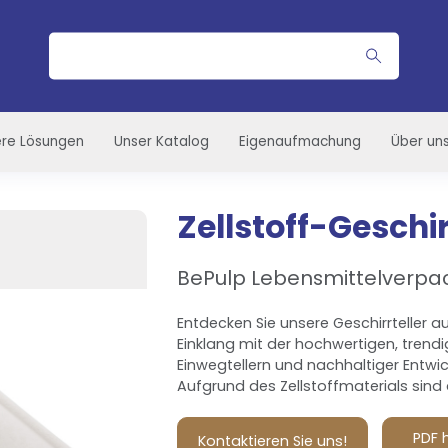
Suche
re Lösungen
Unser Katalog
Eigenaufmachung
Über un
Zellstoff-Geschir
BePulp Lebensmittelverpa
Entdecken Sie unsere Geschirrteller 
Einklang mit der hochwertigen, trendi
Einwegtellern und nachhaltiger Entwick
Aufgrund des Zellstoffmaterials sind 
PDF 
Kontaktieren Sie uns!