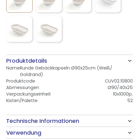
Produktdetails
Name
Runde Gebäckkapseln Ø90x25cm (Weiß/
Goldrand)
Produktcode
CUV02.10800
Abmessungen
Ø90/40x25
Verpackungseinheit
10x1000p.
Kisten/Palette
52
Technische Informationen
Verwendung