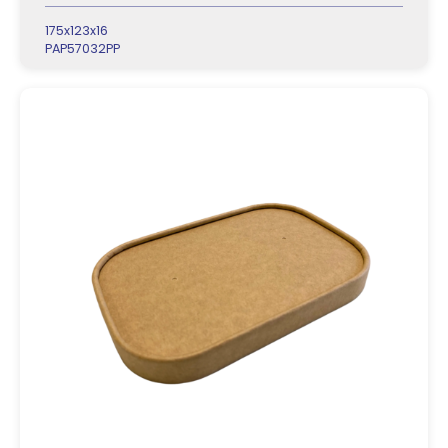
175x123x16
PAP57032PP