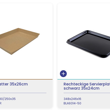
atter 35x26cm
Rechteckige Servierpla
schwarz 35x24cm
30/250x35
348x246x16
R
BLA9314-50