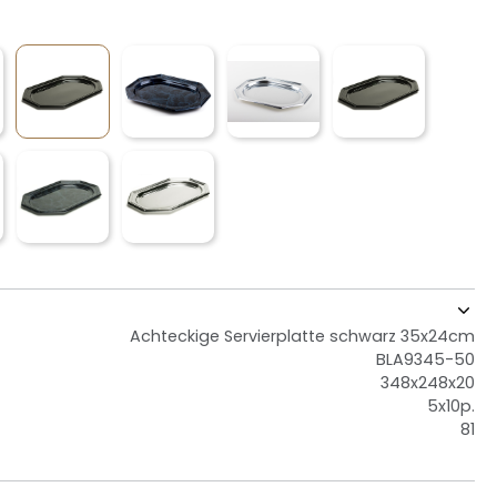
Achteckige Servierplatte schwarz 35x24cm
BLA9345-50
348x248x20
5x10p.
81