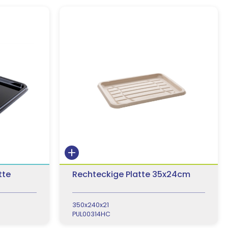
tte
Rechteckige Platte 35x24cm
350x240x21
PUL00314HC