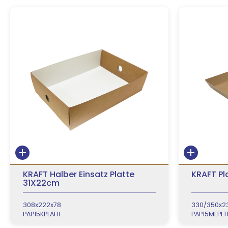
KRAFT Halber Einsatz Platte
KRAFT Pl
31X22cm
308x222x78
330/350x2
PAP15KPLAHI
PAP15MEPLT