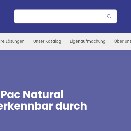
Suche
re Lösungen
Unser Katalog
Eigenaufmachung
Über un
tPac Natural
-erkennbar durch