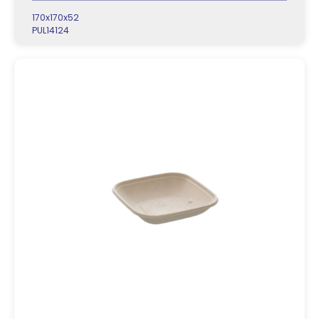
170x170x52
PUL14124