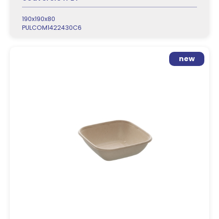
190x190x80
PULCOM1422430C6
new