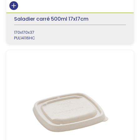
Saladier carré 500ml 17x17cm
170x170x37
PUL14116HC