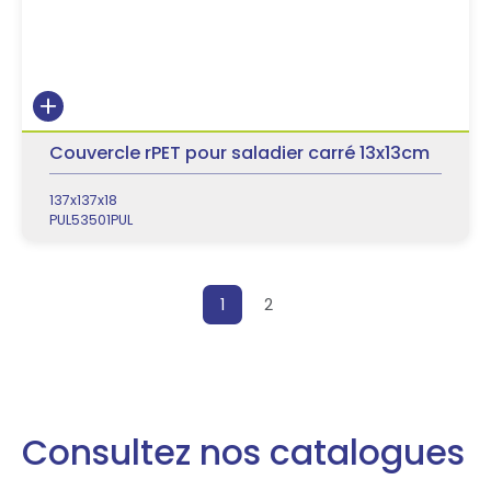
Couvercle rPET pour saladier carré 13x13cm
137x137x18
PUL53501PUL
Posts pagination
1
2
Consultez nos catalogues