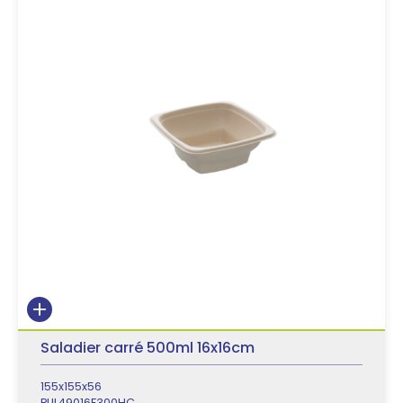
Saladier carré 500ml 16x16cm
155x155x56
PUL49016F300HC