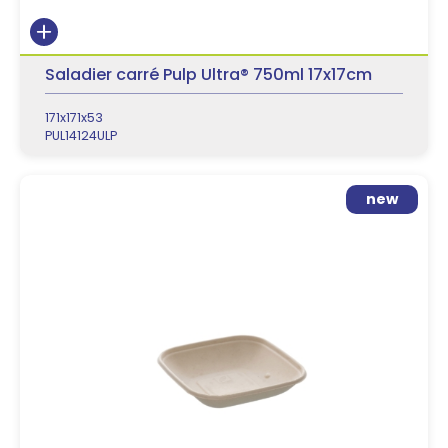
Saladier carré Pulp Ultra® 750ml 17x17cm
171x171x53
PUL14124ULP
new