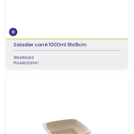
Saladier carré 1000ml 18x18cm
180x180x63
PUL49032FHC