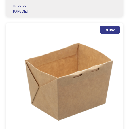
116x91x9
PAP5DELI
new