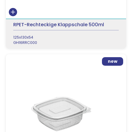
RPET-Rechteckige Klappschale 500ml
125x130x54
GH16RRC000
new