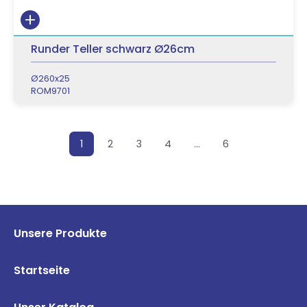
Runder Teller schwarz Ø26cm
Ø260x25
ROM9701
Posts pagination
1
2
3
4
…
6
Unsere Produkte
Startseite