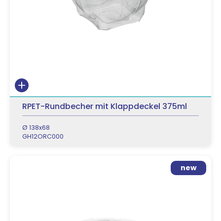
RPET-Rundbecher mit Klappdeckel 375ml
Ø 138x68
GH12ORC000
new