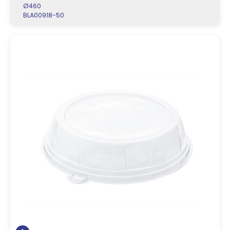
Ø460
BLA00918-50