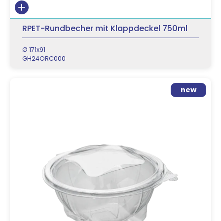
RPET-Rundbecher mit Klappdeckel 750ml
Ø 171x91
GH24ORC000
new