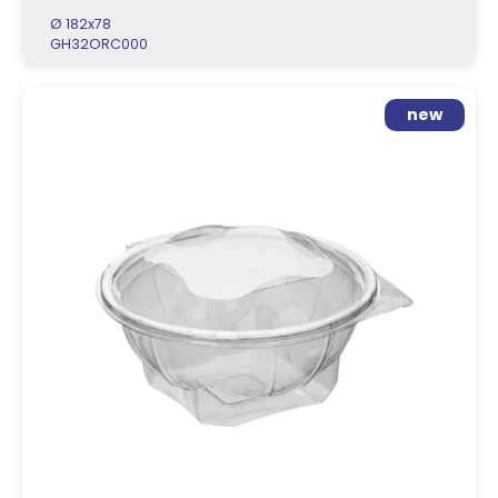
Ø 182x78
GH32ORC000
new