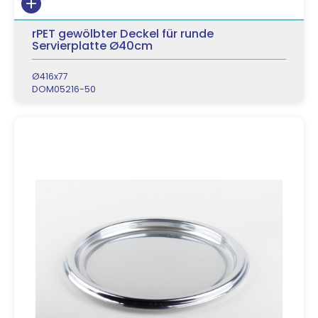
rPET gewölbter Deckel für runde
Servierplatte Ø40cm
Ø416x77
DOM05216-50