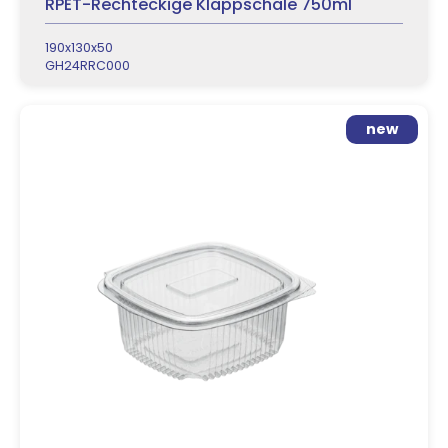
RPET-Rechteckige Klappschale 750ml
190x130x50
GH24RRC000
new