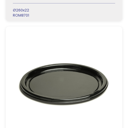
Ø260x22
ROM8701