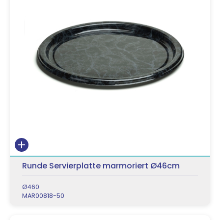
Runde Servierplatte marmoriert Ø46cm
Ø460
MAR00818-50