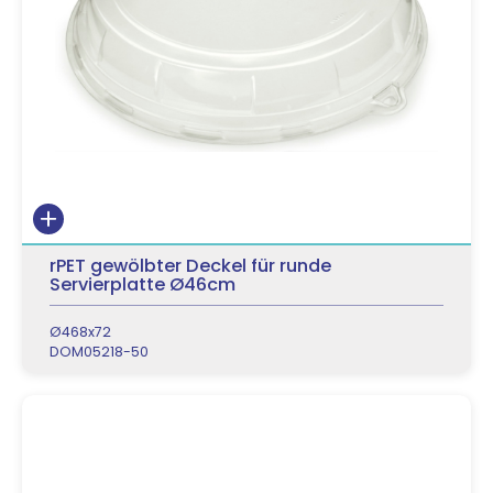
rPET gewölbter Deckel für runde
Servierplatte Ø46cm
Ø468x72
DOM05218-50