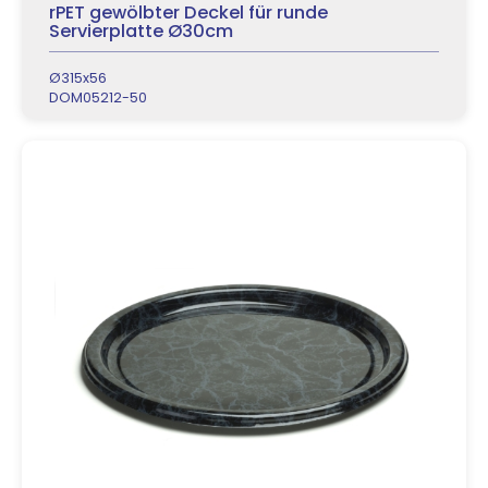
rPET gewölbter Deckel für runde
Servierplatte Ø30cm
Ø315x56
DOM05212-50