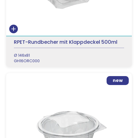
RPET-Rundbecher mit Klappdeckel 500ml
Ø 146x81
GH16ORC000
new