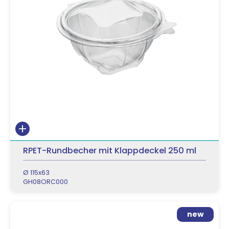
RPET-Rundbecher mit Klappdeckel 250 ml
Ø 115x63
GH08ORC000
new