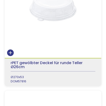
rPET gewölbter Deckel für runde Teller
Ø26cm
Ø270x53
DOM57816