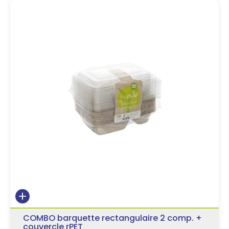
Matière
Emballages alimentaires plats froids
Emballages alimentaires papier/carton recyclables
Qualité des matières
Emballages alimentaires plats chauds
Emballages alimentaires en bagasse BEPULP
Utilisation
Livraison
Emballages alimentaires en plastique FastPac pour
Volume
plats chauds
Traiteur/Art de la table
Forme
Emballages alimentaires en plastique recyclé pour
Solutions pour boissons
plats froids
Certifications
Solutions Réemployables
Emballages alimentaires réemployables en plastique
Couleur
ReusePac
Solutions pour Boulangerie
Barcoded
COMBO barquette rectangulaire 2 comp. +
couvercle rPET