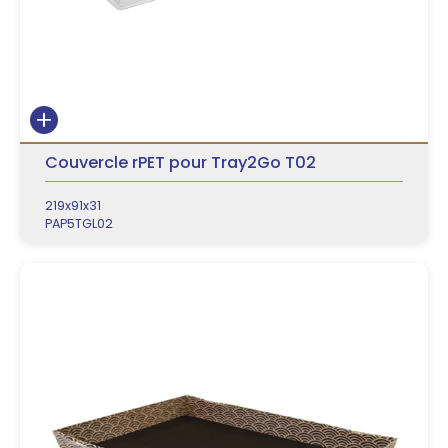
Couvercle rPET pour Tray2Go T02
219x91x31
PAP5TGL02