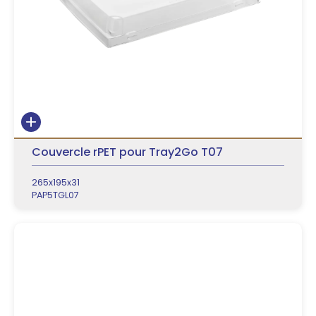
Couvercle rPET pour Tray2Go T07
265x195x31
PAP5TGL07