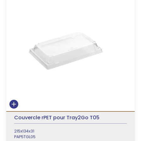
Couvercle rPET pour Tray2Go T05
215x134x31
PAP5TGL05