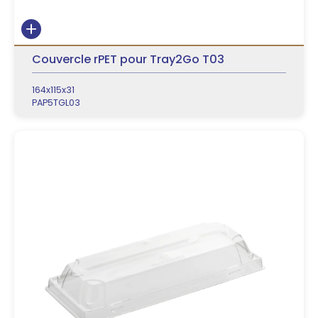
Couvercle rPET pour Tray2Go T03
164x115x31
PAP5TGL03