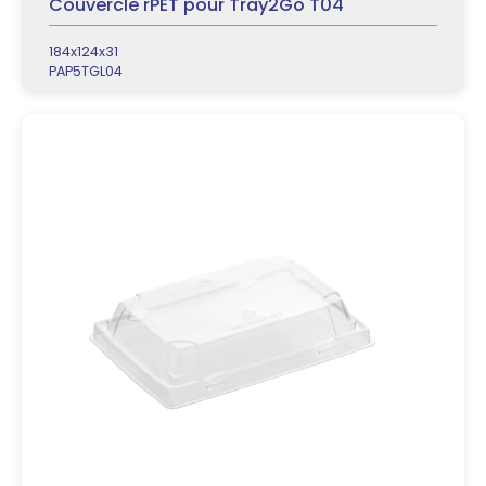
Couvercle rPET pour Tray2Go T04
184x124x31
PAP5TGL04