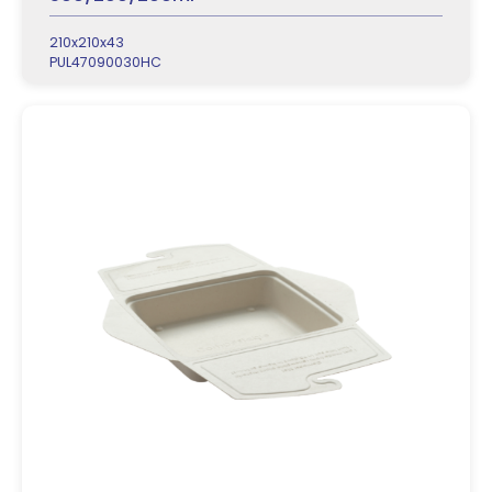
210x210x43
PUL47090030HC