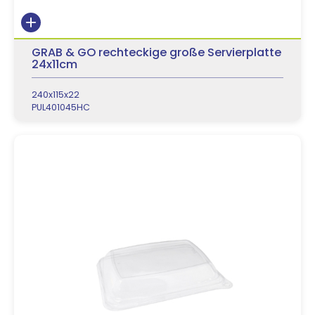
GRAB & GO rechteckige große Servierplatte
24x11cm
240x115x22
PUL401045HC