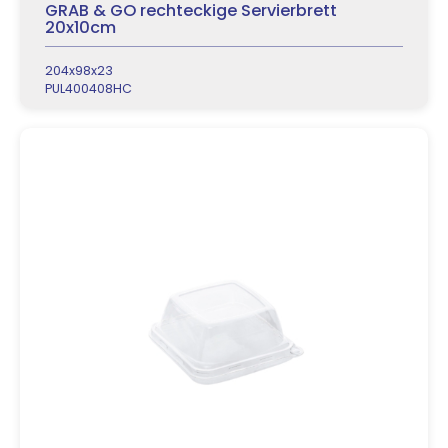
GRAB & GO rechteckige Servierbrett
20x10cm
204x98x23
PUL400408HC