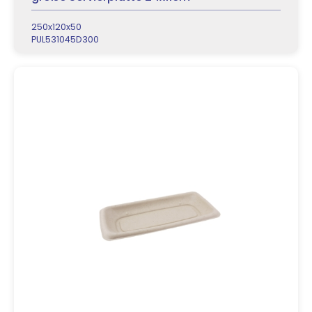
250x120x50
PUL531045D300